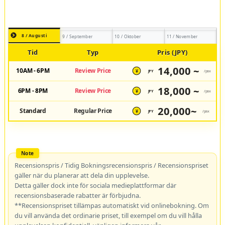
8 / Augusti
9 / September
10 / Oktober
11 / November
Tid
Typ
Pris (JPY)
14,000 ~
10AM - 6PM
Review Price
JPY
/pax
¥
18,000 ~
6PM - 8PM
Review Price
JPY
/pax
¥
20,000~
Standard
Regular Price
JPY
/pax
¥
Recensionspris / Tidig Bokningsrecensionspris / Recensionspriset
gäller när du planerar att dela din upplevelse.
Detta gäller dock inte för sociala medieplattformar där
recensionsbaserade rabatter är förbjudna.
**Recensionspriset tillämpas automatiskt vid onlinebokning. Om
du vill använda det ordinarie priset, till exempel om du vill hålla