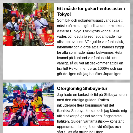
Ett måste för gokart-entusiaster i
Tokyo!
Som bil- och gokartentusiast var detta ett
måste på min att göra-lista under min korta
vistelse i Tokyo. Lyckligtvis kör de i alla
väder, och det lätta regnet dämpade inte
alls upplevelsen! Vår guide var fantastisk,
informativ och gjorde att allt kändes tryggt
för alla som hade några bekymmer. Hela
teamet på kontoret var fantastiskt och
vänligt, så du vet att det kommer att bli en
bra tid! Rekommenderas 1000% och jag
gör det igen när jag besöker Japan igen!
Oförglömlig Shibuya-tur
Jag hade en fantastisk tid på Shibuya-turen
med den otroliga guiden! Rutten
inkluderade flera korsningar vid det
ikoniska Shibuya-korset, och jag kände mig
alltid säker på grund av den långsamma
trafiken. Guiden var fantastisk — konstant
uppmuntrande, tog foton vid rödljus och
såg till att vår grupp höll ihop.