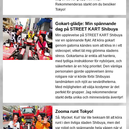
Rekommenderas starkt om du besöker
Tokyo!
Gokart-glädje: Min spännande
dag på STREET KART Shibuya
Min upplevelse på STREET KART Shibuya
var en spännande flykt. Att köra gokart
genom gatorna kändes som att kliva in i ett
videospel, vilket lät mig glömma stadens
stress. Gokartarna är enkla att hantera,
med tydliga instruktioner för nybörjare, och
säkerheten är en hög prioritet. Den vänliga
personalen gjorde upplevelsen ännu
roligare när vi körde förbi Shibuyas
landmärken och njöt av sevärdheterna.
Med möjligheten att välja kostymer är det
perfekt för grupper. Jag rekommenderar
starkt detta unika och minnesvärda äventyr!
Zooma runt Tokyo!
Så. Mycket. Kul! Var lite tveksam till att köra
runt i den livliga staden Shibuya, men det
var roligt och spännande hela vägen när vi