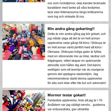
oss som rockstjärnor, okej kanske tecknade
karaktärer med tanke på våra kostymer,
tack vare folkmassorna längs trottoarerna
som log och vinkade åt oss.
Min andra gång gokarting!!
Detta är min andra gång jag kör gokart, och
jag måste säga att det är en helt annan
upplevelse varje gång! Att köra i Shibuya är
en helt annan värld jämfört med att köra i
Okinawa. Shibuyas livliga gator är fyllda
med en vibrerande mix av bilar, skotrar och
fotgängare, vilket skapar en spännande
atmosfär som håller dig alert. Det känns
verkligen som ett äventyr när du navigerar
genom det upptagna stadsmiljön. Jag
rekommenderar starkt denna upplevelse
för alla som letar efter lite kul och adrenalin!
Mormor testar gokart!
Fantastisk upplevelse, trots att jag är i 70-
årsåldern var jag väldigt nervös... guiderna
var entusiastiska, gav utmärkta