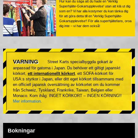
Hur kan du säga att du hade en 'Verklig
Superhjälte-Gokartupplevelse' utan att klä ut dig
som en? Vi har alla kostymer du kan tänka dig
för att göra detta till en 'Verklig Superhjälte-
Gokartupplevelse'! För alla superhjältefans, oroa
dig inte – vi har dem också!
VARNING
Street Karts specialbyggda gokart är
anpassad för gatorna i Japan. Du behöver ett giltigt japanskt
körkort,
ett internationellt körkort
, ett SOFA-körkort för
USA:s styrkor i Japan, eller ditt eget körkort tillsammans med
en officiell japansk översättning av körkortet om du kommer
från Schweiz, Tyskland, Frankrike, Taiwan, Belgien eller
Monaco. Kom ihåg: INGET KÖRKORT – INGEN KÖRNING!!
Mer information
.
Bokningar