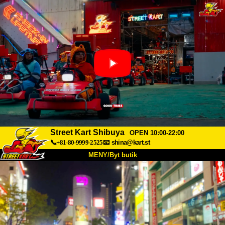
Street Kart Shibuya
OPEN 10:00-22:00
📞+81-80-9999-2525
📧
shina@kart.st
MENY/Byt butik
HEM
Om oss
Specifikationer
Pris
Hitta hit
Röster
FAQ