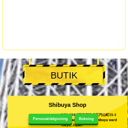
BUTIK
Shibuya Shop
[150-0044]東京都渋谷区円山町15-3
Personalrådgivning
Bokning
15-3 Maruyama-Cho Shibuya ward
Tokyo, Japan