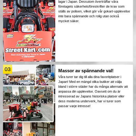
lagar i Japan. Dessutom överträffar våra
företagets säkerhetsföreskrifter de krav som
ställs av polisen, vilket gör vår gokart-upplevelse
inte bara spännande och rolig utan också
mycket säker.
03
Massor av spännande val!
Våra turer tar dig till alla dina favoritplatser i
Japan! Med en mängd olika butiker att välja
bland i större städer har du många alternativ att
anpassa din upplevelse. Oavsett om du är
intresserad av Japans historiska platser eller
dess moderna underverk, har vi turer som
passar varje intresse!