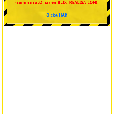
(samma rutt) har en BLIXTREALISATION!!
Klicka HÄR!