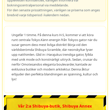
upplevelsen konfidentiell, vänligen informera vår
bokningscentralpersonal via meddelande.
För den senaste prissättningen, vänligen se priserna som anges
bredvid varje tidsperiod i kalendern nedan.
Ungefär 1 timme. På denna kurs H-S, kommer vi att köra
runt centrala Tokyo.Känn energin från Tokyos gator när du
susar genom dess mest livliga distrikt! Börja vid den
världsberömda Shibuya Scramble, där neonskyltar lyser
upp natthimlen. Glid in i Harajukus trendiga gator, fyllda
med unik mode och konstnärligt uttryck. Sedan, cruisar du
nerför Omotesandos eleganta boulevarder, kantade av
exklusiva butiker och modern arkitektur. Denna åktur
erbjuder den perfekta blandningen av spänning, kultur och
lyx!
Vår 2:a Shibuya-butik, Shibuya Annex