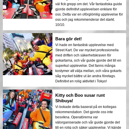
väl fick grepp om det. Vår fantastiska guide
gjorde definitivt upplevelsen enklare för
oss. Detta var en oförglömlig upplevelse för
oss och jag rekommenderar det starkt.
10/10.
Bara gör det!
Vi hade en fantastisk upplevelse med
Street Kart. De var mycket professionella
med driften och säkerhetskraven för
gokartarna, och vår guide gjorde det till en
superkul upplevelse. Det fanns många
kostymer att välja mellan, och våra gokarts
såg mycket bättre ut än andra företags.
Definitivt en rolig aktivitet i Tokyo!
Kitty och Boo susar runt
Shibuya!
Vi bokade detta baserat på en kollegas
rekommendation. Det gjorde oss inte
besvikna. Operatörerna var
välorganiserade och vår guide gjorde det
till en rolig och säker upplevelse. Vi kände