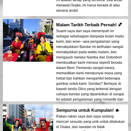
ini adalah tahap yang berbeza. Jika anda
melawat Osaka, ini harus berada di atas
senarai anda!
Malam Tarikh Terbaik Pernah! 💕
Suami saya dan saya menempah ini
sebagai sebahagian daripada bulan madu
kami, dan wow—apa pengalaman yang
menakjubkan! Bandar ini kelihatan sangat
menakjubkan pada waktu malam, dan
mengayuh melalui Namba dan Dotonbori
membuatkan kami merasa seperti berada
dalam filem. Pemandu sangat mesra,
memastikan kami mempunyai masa yang
hebat dan bahkan mengambil beberapa
gambar untuk kami. Sorotan? Berlayar di
bawah tanda Glico yang terkenal dengan
cahaya bandar yang dipantulkan di sungai.
Ini adalah pengalaman yang romantik dan
mendebarkan sekaligus!
Sempurna untuk Kumpulan! 🔥
Rakan-rakan saya dan saya sedang
mencari sesuatu yang unik untuk dilakukan
di Osaka, dan lawatan ini tidak