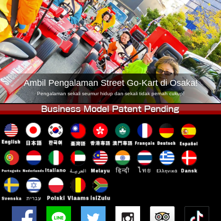
Syarikat
Tempahan
Tukar Kedai
Tokyo Shinagawa
Tokyo Akihabara#1
Tokyo Akihabara#2
Tokyo Shibuya
Tokyo Shibuya Annex
Tokyo Bay
Ambil Pengalaman Street Go-Kart di Osaka!
Tokyo Asakusa
Osaka
Pengalaman sekali seumur hidup dan sekali tidak pernah cukup!
Okinawa