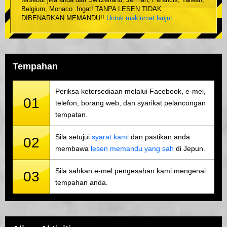
tersebut jika anda dari Switzerland, Jerman, Perancis, Taiwan,
Belgium, Monaco. Ingat! TANPA LESEN TIDAK
DIBENARKAN MEMANDU!!
Untuk maklumat lanjut
.
Tempahan
Periksa ketersediaan melalui Facebook, e-mel,
01
telefon, borang web, dan syarikat pelancongan
tempatan.
Sila setujui
syarat kami
dan pastikan anda
02
membawa
lesen memandu yang sah
di Jepun.
Sila sahkan e-mel pengesahan kami mengenai
03
tempahan anda.