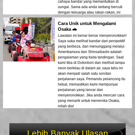
cahaya bandar yang memantulkan di
sungai. Sama ada anda sedang bercuti
dengan keluarga atau rakan-rakan, ini
adalah pengalaman yang anda tidak mahu
Cara Unik untuk Mengalami
lepaskan!
Osaka 🚗
Lawatan ini benar-benar menyeronokkan!
Saya suka melihat bandar dari perspektif
yang berbeza, dan menunggang melalui
Amerikamura dan Shinsaibashi adalah
pengalaman yang tiada tandingan. Saat
kami tiba di Dotonbori dan melihat lampu
neon berkilau di dalam air, saya tahu ini
akan menjadi salah satu sorotan
perjalanan saya. Pemandu pelancong itu
hebat, memastikan kami mempunyai
perjalanan yang lancar dan
menyeronokkan. Jika anda mencari cara
yang menarik untuk meneroka Osaka,
inilah dia!
Lebih Banyak Ulasan