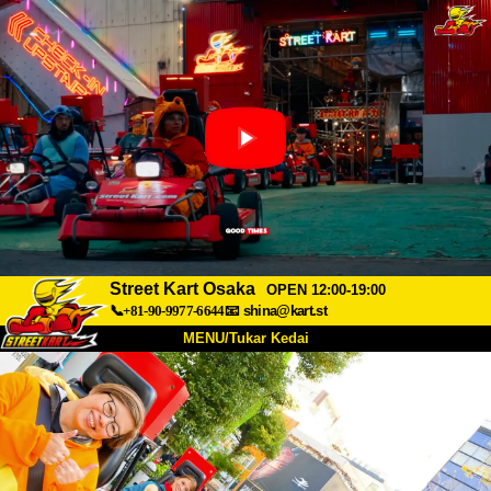
Street Kart Osaka
OPEN 12:00-19:00
📞+81-90-9977-6644
📧
shina@kart.st
MENU/Tukar Kedai
UTAMA
Tentang
Spesifikasi
Harga
Akses
Suara
Soalan Lazim