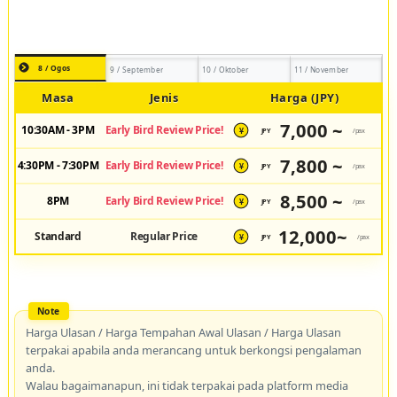
8 / Ogos
9 / September
10 / Oktober
11 / November
Masa
Jenis
Harga (JPY)
7,000 ~
10:30AM - 3PM
Early Bird Review Price!
JPY
/pax
¥
7,800 ~
4:30PM - 7:30PM
Early Bird Review Price!
JPY
/pax
¥
8,500 ~
8PM
Early Bird Review Price!
JPY
/pax
¥
12,000~
Standard
Regular Price
JPY
/pax
¥
Harga Ulasan / Harga Tempahan Awal Ulasan / Harga Ulasan
terpakai apabila anda merancang untuk berkongsi pengalaman
anda.
Walau bagaimanapun, ini tidak terpakai pada platform media