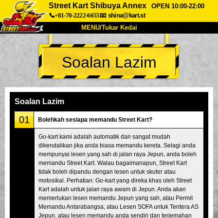
Street Kart Shibuya Annex
OPEN 10:00-22:00
📞+81-70-2222-6655
📧
shina@kart.st
MENU/Tukar Kedai
UTAMA
Soalan Lazim
Tentang
Spesifikasi
Harga
Akses
Suara
Soalan Lazim
Syarikat
Tempahan
Soalan Lazim
Tukar Kedai
01
Bolehkah sesiapa memandu Street Kart?
Tokyo Shinagawa
Tokyo Akihabara#1
Go-kart kami adalah automatik dan sangat mudah
dikendalikan jika anda biasa memandu kereta. Selagi anda
Tokyo Akihabara#2
Tokyo Shibuya
mempunyai lesen yang sah di jalan raya Jepun, anda boleh
Tokyo Shibuya Annex
Tokyo Bay
memandu Street Kart. Walau bagaimanapun, Street Kart
tidak boleh dipandu dengan lesen untuk skuter atau
Tokyo Asakusa
Osaka
motosikal. Perhatian: Go-kart yang direka khas oleh Street
Kart adalah untuk jalan raya awam di Jepun. Anda akan
Okinawa
memerlukan lesen memandu Jepun yang sah, atau Permit
Memandu Antarabangsa, atau Lesen SOFA untuk Tentera AS
Jepun, atau lesen memandu anda sendiri dan terjemahan