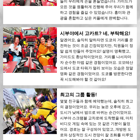
들이 우리에게 손을 흔들었습니다. 가이드가
모든 것을 원활하게 진행해 주어 우리가 함께
하고 경험을 즐길 수 있었습니다. 흥미와 관
광을 혼합하고 싶은 커플에게 완벽합니다.
시부야에서 고카트? 네, 부탁해요!
알겠어요, 솔직히 말하자면 도쿄의 거리를 운
전하는 것이 조금 긴장되었지만, 직원들이 정
말 쉽게 만들어 주었어요! 설명이 명확했고,
가이드도 환상적이었어요. 거리를 나서자마
자 순수한 마법 같은 경험이었어요. 오모테산
도에서 도쿄 타워가 멀리 보이는 모습은 정말
영화 같은 경험이었어요. 도쿄를 방문한다면
꼭 시도해봐야 할 것 같아요!
최고의 그룹 활동!
몇몇 친구들과 함께 예약했는데, 솔직히 최고
의 결정이었어요. 우리는 늦은 오후에 갔고,
도시가 낮에서 밤으로 바뀌는 순간이었어요.
시부야 스크램블 교차로에 도착했을 때, 마치
비디오 게임 속에 있는 것 같은 기분이 들었
어요. 경로는 잘 구성되어 있었고, 개방된 도
로와 상징적인 도시 전망이 잘 조화를 이루었