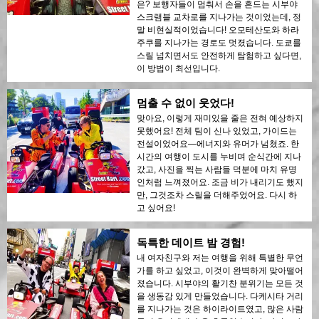
은? 보행자들이 멈춰서 손을 흔드는 시부야
스크램블 교차로를 지나가는 것이었는데, 정
말 비현실적이었습니다! 오모테산도와 하라
주쿠를 지나가는 경로도 멋졌습니다. 도쿄를
스릴 넘치면서도 안전하게 탐험하고 싶다면,
이 방법이 최선입니다.
멈출 수 없이 웃었다!
맞아요, 이렇게 재미있을 줄은 전혀 예상하지
못했어요! 전체 팀이 신나 있었고, 가이드는
전설이었어요—에너지와 유머가 넘쳤죠. 한
시간의 여행이 도시를 누비며 순식간에 지나
갔고, 사진을 찍는 사람들 덕분에 마치 유명
인처럼 느껴졌어요. 조금 비가 내리기도 했지
만, 그것조차 스릴을 더해주었어요. 다시 하
고 싶어요!
독특한 데이트 밤 경험!
내 여자친구와 저는 여행을 위해 특별한 무언
가를 하고 싶었고, 이것이 완벽하게 맞아떨어
졌습니다. 시부야의 활기찬 분위기는 모든 것
을 생동감 있게 만들었습니다. 다케시타 거리
를 지나가는 것은 하이라이트였고, 많은 사람