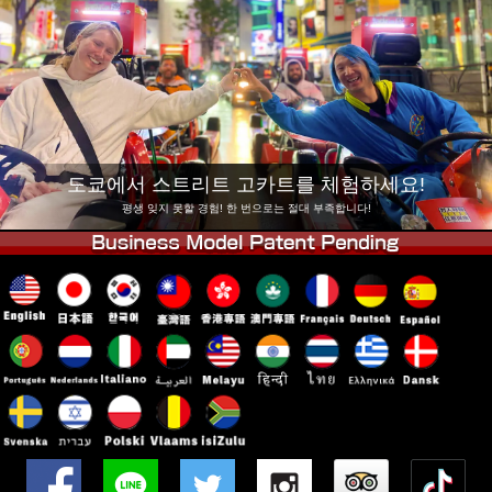
회사 정보
예약
지점 변경
도쿄 시나가와 #1
도쿄 아키하바라#1
도쿄 아키하바라#2
도쿄 시부야
도쿄 시부야 애넥스
도쿄 베이
도쿄에서 스트리트 고카트를 체험하세요!
도쿄 아사쿠사
오사카
평생 잊지 못할 경험! 한 번으로는 절대 부족합니다!
오키나와