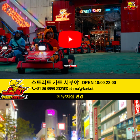
스트리트 카트 시부야
OPEN 10:00-22:00
📞+81-80-9999-2525
📧
shina@kart.st
메뉴/지점 변경
최상단
소개
사양
가격
접근성
고객 리뷰
자주 묻는 질문