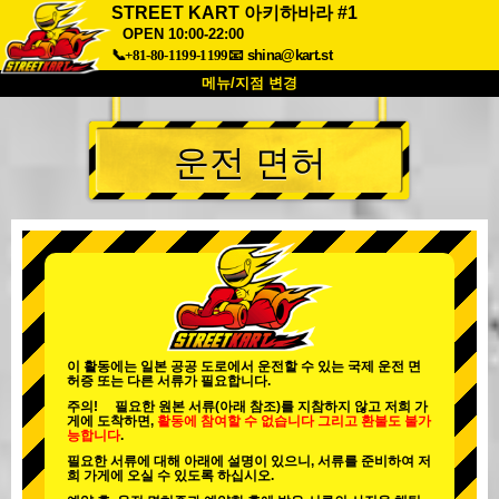
STREET KART 아키하바라 #1
OPEN 10:00-22:00
📞+81-80-1199-1199
📧
shina@kart.st
메뉴/지점 변경
최상단
운전 면허
소개
사양
가격
접근성
고객 리뷰
자주 묻는 질문
회사 정보
예약
지점 변경
도쿄 시나가와 #1
도쿄 아키하바라#1
도쿄 아키하바라#2
도쿄 시부야
이 활동에는 일본 공공 도로에서 운전할 수 있는 국제 운전 면
도쿄 시부야 애넥스
도쿄 베이
허증 또는 다른 서류가 필요합니다.
주의! 필요한 원본 서류(아래 참조)를 지참하지 않고 저희 가
도쿄 아사쿠사
오사카
게에 도착하면,
활동에 참여할 수 없습니다
그리고
환불도 불가
능합니다
.
오키나와
필요한 서류에 대해 아래에 설명이 있으니, 서류를 준비하여 저
희 가게에 오실 수 있도록 하십시오.