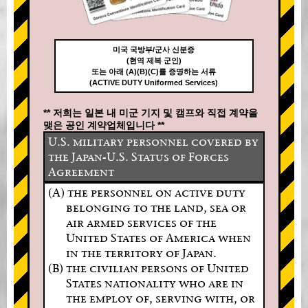
미국 국방부/군사 신분증
(현역 제복 군인)
또는 아래 (A)(B)(C)를 증명하는 서류
(ACTIVE DUTY Uniformed Services)
** 저희는 일본 내 미군 기지 및 캠프와 직접 계약을
맺은 공인 계약업체입니다 **
U.S. military personnel covered by
the Japan-U.S. Status of Forces
Agreement
(A) the personnel on active duty
belonging to the land, sea or
air armed services of the
United States of America when
in the territory of Japan.
(B) the civilian persons of United
States nationality who are in
the employ of, serving with, or