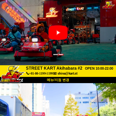
STREET KART Akihabara #2
OPEN 10:00-22:00
📞+81-80-1199-1199
📧
shina@kart.st
메뉴/지점 변경
최상단
소개
사양
가격
접근성
고객 리뷰
자주 묻는 질문