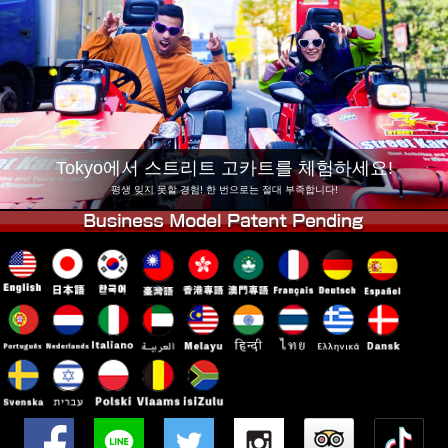
회사 정보
예약
지점 변경
도쿄 시나가와 #1
도쿄 아키하바라#1
도쿄 아키하바라#2
도쿄 시부야
도쿄 시부야 애넥스
도쿄 베이
Tokyo에서 스트리트 고카트를 체험하세요!
도쿄 아사쿠사
오사카
평생 잊지 못할 경험! 한 번으로는 절대 부족합니다!
오키나와