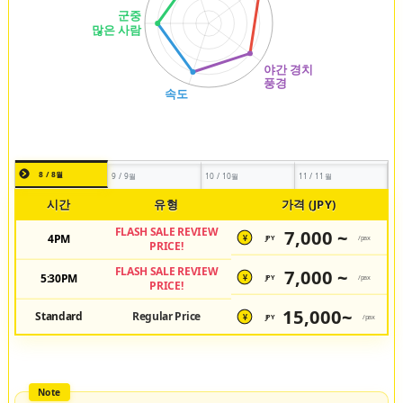
8 / 8월
9 / 9월
10 / 10월
11 / 11월
시간
유형
가격 (JPY)
FLASH SALE REVIEW
7,000 ~
4PM
JPY
/pax
¥
PRICE!
FLASH SALE REVIEW
7,000 ~
5:30PM
JPY
/pax
¥
PRICE!
15,000~
Standard
Regular Price
JPY
/pax
¥