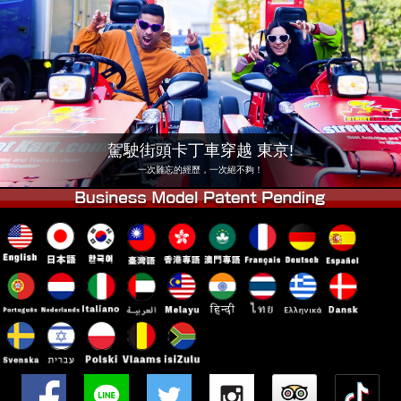
公司
預訂
更換店鋪
東京 品川 #1
東京 秋葉原 #1
東京 秋葉原 #2
東京 澀谷
東京 澀谷附店
東京灣
駕駛街頭卡丁車穿越 東京!
東京 淺草
大阪
一次難忘的經歷，一次絕不夠！
沖繩