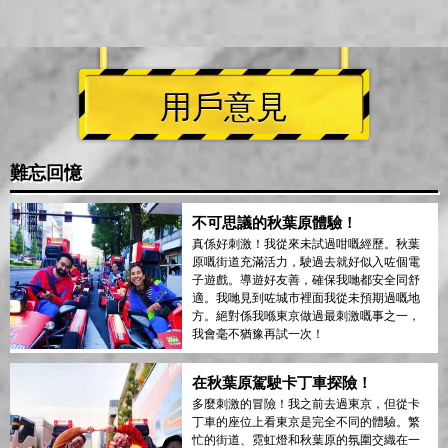
用戶意見
難忘回憶
不可思議的秋葉原體驗！
真係好刺激！我從來未試過咁嘅經歷。秋葉
原嘅街道充滿活力，駛過去就好似入咗個電
子遊戲。導遊好友善，確保我哋都安全同舒
適。我哋見到咗城市裡面我從未預期過嘅地
方。絕對係我喺東京做過最刺激嘅事之一，
我會毫不猶豫再試一次！
在秋葉原駕駛卡丁車探險！
多麼刺激的冒險！我之前去過東京，但從卡
丁車的座位上看東京是完全不同的體驗。繁
忙的街道、霓虹燈和秋葉原的氛圍交織在一