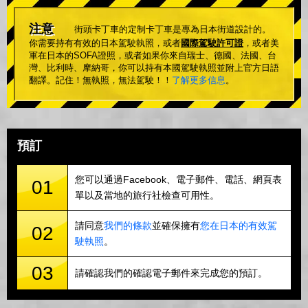
注意
街頭卡丁車的定制卡丁車是專為日本街道設計的。
你需要持有有效的日本駕駛執照，或者
國際駕駛許可證
，或者美
軍在日本的SOFA證照，或者如果你來自瑞士、德國、法國、台
灣、比利時、摩納哥，你可以持有本國駕駛執照並附上官方日語
翻譯。記住！無執照，無法駕駛！！
了解更多信息
。
預訂
您可以通過Facebook、電子郵件、電話、網頁表
01
單以及當地的旅行社檢查可用性。
請同意
我們的條款
並確保擁有
您在日本的有效駕
02
駛執照
。
03
請確認我們的確認電子郵件來完成您的預訂。