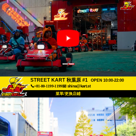
STREET KART 秋葉原 #1
OPEN 10:00-22:00
📞+81-80-1199-1199
📧
shina@kart.st
菜單/更換店鋪
首頁
關於
規格
價格
交通方式
顧客聲音
常見問題