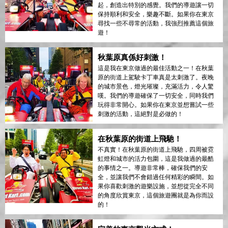
起，創造出特別的感覺。我們的導遊讓一切
保持順利和安全，樂趣不斷。如果你在東京
尋找一些不尋常的活動，我強烈推薦這個旅
遊！
秋葉原真係好刺激！
這是我在東京做過的最佳活動之一！在秋葉
原的街道上駕駛卡丁車真是太刺激了。夜晚
的城市景色，燈光璀璨，充滿活力，令人驚
嘆。我們的導遊確保了一切安全，同時我們
玩得非常開心。如果你在東京並想嘗試一些
刺激的活動，這絕對是必做的！
在秋葉原的街道上飛馳！
不真實！在秋葉原的街道上飛馳，四周被霓
虹燈和城市的活力包圍，這是我做過的最酷
的事情之一。導遊非常棒，確保我們的安
全，並讓我們不會錯過任何精彩的瞬間。如
果你喜歡刺激的遊樂設施，並想從完全不同
的角度欣賞東京，這個旅遊團就是為你而設
的！