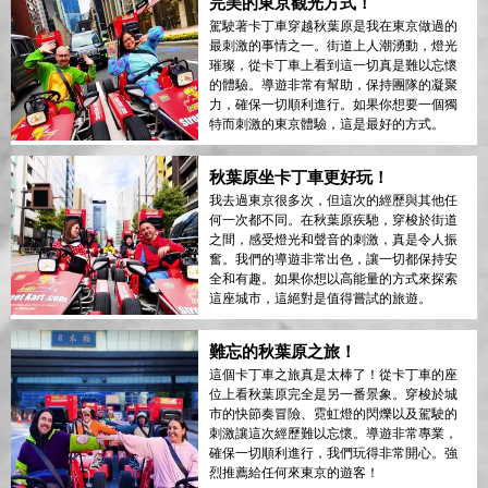
完美的東京觀光方式！
駕駛著卡丁車穿越秋葉原是我在東京做過的
最刺激的事情之一。街道上人潮湧動，燈光
璀璨，從卡丁車上看到這一切真是難以忘懷
的體驗。導遊非常有幫助，保持團隊的凝聚
力，確保一切順利進行。如果你想要一個獨
特而刺激的東京體驗，這是最好的方式。
秋葉原坐卡丁車更好玩！
我去過東京很多次，但這次的經歷與其他任
何一次都不同。在秋葉原疾馳，穿梭於街道
之間，感受燈光和聲音的刺激，真是令人振
奮。我們的導遊非常出色，讓一切都保持安
全和有趣。如果你想以高能量的方式來探索
這座城市，這絕對是值得嘗試的旅遊。
難忘的秋葉原之旅！
這個卡丁車之旅真是太棒了！從卡丁車的座
位上看秋葉原完全是另一番景象。穿梭於城
市的快節奏冒險、霓虹燈的閃爍以及駕駛的
刺激讓這次經歷難以忘懷。導遊非常專業，
確保一切順利進行，我們玩得非常開心。強
烈推薦給任何來東京的遊客！