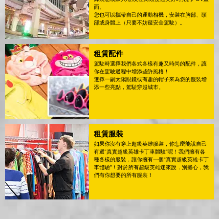
面。
您也可以攜帶自己的運動相機，安裝在胸部、頭
部或身體上（只要不妨礙安全駕駛）。
租賃配件
駕駛時選擇我們各式各樣有趣又時尚的配件，讓
你在駕駛過程中增添些許風格！
選擇一副太陽眼鏡或有趣的帽子來為您的服裝增
添一些亮點，駕駛穿越城市。
租賃服裝
如果你沒有穿上超級英雄服裝，你怎麼能說自己
有過“真實超級英雄卡丁車體驗”呢！我們擁有各
種各樣的服裝，讓你擁有一個“真實超級英雄卡丁
車體驗”！對於所有超級英雄迷來說，別擔心，我
們有你想要的所有服裝！