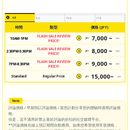
8月
9月
10月
11月
時間
類型
價格 (JPY)
FLASH SALE REVIEW
7,000 ~
10AM-1PM
JPY
/pax
¥
PRICE!
FLASH SALE REVIEW
8,000 ~
2:30PM-5:30PM
JPY
/pax
¥
PRICE!
FLASH SALE REVIEW
9,000 ~
7PM-8:30PM
JPY
/pax
¥
PRICE!
15,000~
Standard
Regular Price
JPY
/pax
¥
評論價格 / 早期預訂評論價格 / 當您計劃分享您的體驗時適用評論價
格。
但是，這不適用於禁止基於評論的折扣的社交媒體平台。
**評論價格在線上預訂期間自動應用。如果您希望使用常規價格，