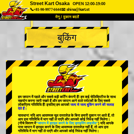
Street Kart Osaka
OPEN 12:00-19:00
📞+81-90-9977-6644
📧
shina@kart.st
मेनू / दुकान बदलें
TOP
बुकिंग
हमारे बारे में
विशेषताएँ
कीमत
पहुंच
वॉयस
FAQ
कंपनी
बुकिंग
शाखा बदलें
टोक्यो शिनागावा #1
टोक्यो अकीहबारा#1
टोक्यो अकीहबारा#2
टोक्यो शिबुया
हम जापान में
पहले
और
सबसे बड़ी कर्टिंग कंपनी
हैं! हम
कई सेलिब्रिटीज
के साथ
टोक्यो शिबुया एनेक्स
टोक्यो बे
सहयोग करना जारी रखते हैं और हम जापान आने वाले पर्यटकों के लिए
सबसे
लोकप्रिय गतिविधि
हैं! इसलिए हम आपको
जल्द से जल्द बुकिंग करने की सलाह
देते हैं।
टोक्यो असाकुसा
ओसाका
सावधान! यदि आप आवश्यक मूल दस्तावेज़ के बिना हमारी दुकान पर आते हैं, तो
आप इस गतिविधि में भाग नहीं ले पाएंगे और आपको कोई रिफंड नहीं मिलेगा।
ओकिनावा
(नीचे विवरण में
“जापान में ड्राइव करने के लिए ड्राइविंग लाइसेंस”
) यदि आपके
पास जापान में ड्राइव करने के लिए आवश्यक दस्तावेज़ नहीं हैं, तो आप इस
गतिविधि में भाग नहीं ले पाएंगे और आपको कोई रिफंड नहीं मिलेगा।