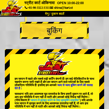
स्ट्रीट कार्ट ओकिनावा
OPEN 10:00-22:00
📞+81-90-3322-3311
📧
shina@kart.st
मेनू / दुकान बदलें
TOP
बुकिंग
हमारे बारे में
विशेषताएँ
कीमत
पहुंच
वॉयस
FAQ
कंपनी
बुकिंग
शाखा बदलें
टोक्यो शिनागावा #1
टोक्यो अकीहबारा#1
टोक्यो अकीहबारा#2
टोक्यो शिबुया
हम जापान में
पहले
और
सबसे बड़ी कर्टिंग कंपनी
हैं! हम
कई सेलिब्रिटीज
के साथ
टोक्यो शिबुया एनेक्स
टोक्यो बे
सहयोग करना जारी रखते हैं और हम जापान आने वाले पर्यटकों के लिए
सबसे
लोकप्रिय गतिविधि
हैं! इसलिए हम आपको
जल्द से जल्द बुकिंग करने की सलाह
देते हैं।
टोक्यो असाकुसा
ओसाका
सावधान! यदि आप आवश्यक मूल दस्तावेज़ के बिना हमारी दुकान पर आते हैं, तो
आप इस गतिविधि में भाग नहीं ले पाएंगे और आपको कोई रिफंड नहीं मिलेगा।
ओकिनावा
(नीचे विवरण में
“जापान में ड्राइव करने के लिए ड्राइविंग लाइसेंस”
) यदि आपके
पास जापान में ड्राइव करने के लिए आवश्यक दस्तावेज़ नहीं हैं, तो आप इस
गतिविधि में भाग नहीं ले पाएंगे और आपको कोई रिफंड नहीं मिलेगा।