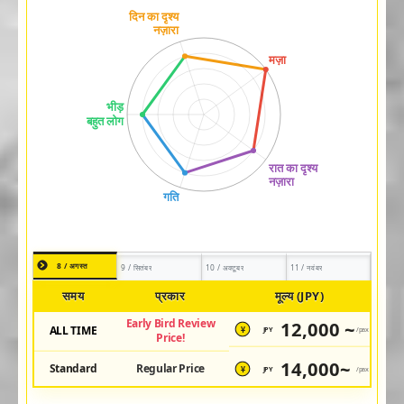
8 / अगस्त
9 / सितंबर
10 / अक्टूबर
11 / नवंबर
समय
प्रकार
मूल्य (JPY)
Early Bird Review
12,000 ~
ALL TIME
JPY
/pax
¥
Price!
14,000~
Standard
Regular Price
JPY
/pax
¥