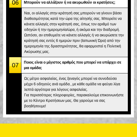
06
Μπορούν να αλλάξουν ή να ακυρωθούν οι κρατήσεις;
Ναι, οι αλλαγές στην κράτησή σας μπορούν να γίνουν βάσει
διαθεσιμότητας κατά την ώρα της αίτησής σας. Μπορείτε να
κάνετε αλλαγές στην κράτησή σας, όπως τον αριθμό των
οδηγών ή την ημερομηνία/ώρα, ή ακόμα και την διαδρομή.
Ωστόσο, αν επιθυμείτε να κάνετε αλλαγές ή να ακυρώσετε την
κράτησή σας εντός 6 ημερών πριν (Ιαπωνική Ώρα) από την
ημερομηνία της δραστηριότητας, θα εφαρμοστεί η Πολιτική
Ακύρωσης μας.
Ποιος είναι ο μέγιστος αριθμός που μπορεί να υπάρχει σε
07
μια ομάδα;
Ως μέτρο ασφαλείας, ένας ξεναγός μπορεί να συνοδεύσει
μέχρι 6 οδηγούς ανά ομάδα., με κάθε ομάδα να φεύγει λίγα
λεπτά αργότερα για λόγους ασφαλείας.
Για περισσότερες πληροφορίες, παρακαλούμε επικοινωνήστε
με το Κέντρο Κρατήσεων μας. Θα χαρούμε να σας
βοηθήσουμε!