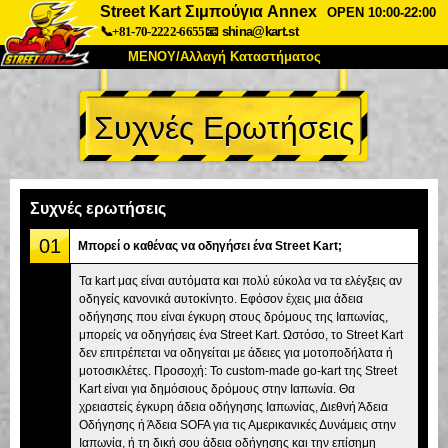
Street Kart Σιμπούγια Annex
OPEN 10:00-22:00
📞+81-70-2222-6655
📧
shina@kart.st
ΜΕΝΟΥ/Αλλαγή Καταστήματος
ΚΥΡΙΩΣ
Συχνές Ερωτήσεις
Σχετικά
Προδιαγραφές
Τιμές
Πρόσβαση
Αναφορές
Συχνές Ερωτήσεις
Εταιρεία
Κράτηση
Συχνές ερωτήσεις
Αλλαγή Καταστήματος
01
Μπορεί ο καθένας να οδηγήσει ένα Street Kart;
Τόκιο Σινάγαουα #1
Τόκιο Ακίχαμπαρα #1
Τα kart μας είναι αυτόματα και πολύ εύκολα να τα ελέγξεις αν
οδηγείς κανονικά αυτοκίνητο. Εφόσον έχεις μια άδεια
Τόκιο Ακίχαμπαρα #2
Τόκιο Σιμπούγια
οδήγησης που είναι έγκυρη στους δρόμους της Ιαπωνίας,
Τόκιο Σιμπούγια Annex
Τόκιο Κόλπος
μπορείς να οδηγήσεις ένα Street Kart. Ωστόσο, το Street Kart
δεν επιτρέπεται να οδηγείται με άδειες για μοτοποδήλατα ή
Τόκιο Ασακούσα
Οσάκα
μοτοσικλέτες. Προσοχή: Το custom-made go-kart της Street
Kart είναι για δημόσιους δρόμους στην Ιαπωνία. Θα
Οκινάουα
χρειαστείς έγκυρη άδεια οδήγησης Ιαπωνίας, Διεθνή Άδεια
Οδήγησης ή Άδεια SOFA για τις Αμερικανικές Δυνάμεις στην
Ιαπωνία, ή τη δική σου άδεια οδήγησης και την επίσημη