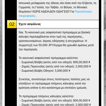
Ιαπωνική μετάφραση της άδειας εάν είσαι από την Ελβετία, τη
Γερμανία, τη Γαλλία, την Ταϊβάν, το Βέλγιο, το Μονακό.
Θυμήσου! ΧΩΡΙΣ ΑΔΕΙΑ ΔΕΝ ΟΔΗΓΕΙΣ!! Για
Περισσότερες
πληροφορίες
.
02
Έχετε ασφάλεια;
Ναι. Το κανονικό μας ασφαλιστικό πρόγραμμα με βασική
κάλυψη περιλαμβάνεται στην τιμή της περιήγησης,,
γρατσουνισμάτων, άγριας οδήγησης ή ατυχημάτων. Η
συμμετοχή των 50,000 JPY/όχημα θα χρεωθεί αμέσως μετά
την περιήγηση.
Το κανονικό ασφαλιστικό πρόγραμμα καλύπτει:
・Σωματική Βλάβη (εκτός από τον οδηγό): 800,00,000 ¥
・Ζημιές Περιουσίας (εκτός από τον οδηγό): 2,000,000 ¥
・Σωματική Βλάβη Οδηγού: 5,000,000 ¥
Συνεπώς, συνιστούμε στους πολύτιμους πελάτες μας να
επιλέξουν το πρόγραμμα πλήρους κάλυψης κατά την
κράτηση online ή στο κατάστημα με επιπλέον χρέωση.
Το πρόγραμμα πλήρους κάλυψης καλύπτει:
・Σωματική Βλάβη (εκτός από τον οδηγό): 800,00,000 ¥
・Ζημιές Περιουσίας (εκτός από τον οδηγό): 2,000,000 ¥